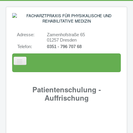
Adresse:
Zamenhofstraße 65
01257 Dresden
Telefon:
0351 - 796 707 68
Navigation
an/aus
HOME
PRAXISSCHWERPUNKTE
Patientenschulung -
LEISTUNGEN
Auffrischung
KURSE
KONTAKT