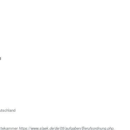
g
eutschland
rztekammer
https://www.slaek.de/de/05/aufgaben/Berufsordnung.php
.